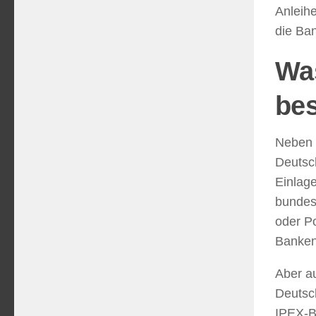
Anleih
die Ban
Wa
be
Neben 
Deutsch
Einlag
bundes
oder Po
Banken
Aber au
Deutsc
IPEX-B