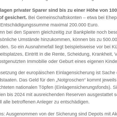
lagen privater Sparer sind bis zu einer Höhe von 10
f gesichert.
Bei Gemeinschaftskonten – etwa bei Ehep
 Entschädigungssumme maximal 200.000 Euro.
n bei den Sparern gleichzeitig zur Bankpleite noch be
sönliche Umstände hinzukommen, können bis zu 500.000
den. So ein Ausnahmefall liegt beispielsweise vor bei 
eitsplatzes, Eintritt in die Rente, Scheidung, Krankheit, 
bstgenutzten Immobilie oder Geburt eines eigenen Kinde
setzung der europäischen Einlagensicherung ist Sache 
dstaaten. Das Geld für den „Notgroschen“ kommt jeweils
ichteten nationalen Töpfen (Einlagensicherungsfonds). 
len bis 2024 mit ausreichenden Reserven ausgestattet s
ll alle betroffenen Anleger zu entschädigen.
ns: Ausgenommen von der Sicherung sind Depots mit Ak