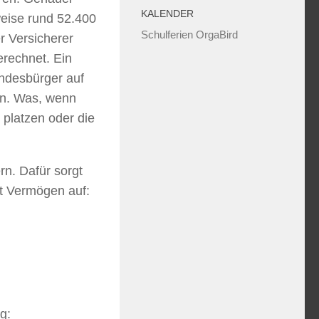
KALENDER
weise rund 52.400
Schulferien OrgaBird
r Versicherer
erechnet. Ein
ndesbürger auf
en. Was, wenn
 platzen oder die
rn. Dafür sorgt
ht Vermögen auf:
g: