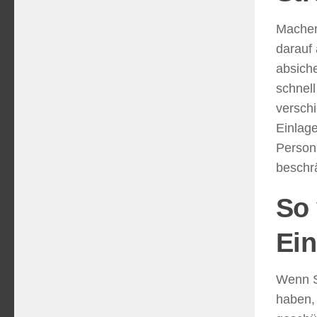
Machen
darauf 
absich
schnell
versch
Einlage
Person 
beschr
So 
Ein
Wenn Si
haben, 