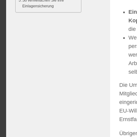
So vervielfachen Sie Ihre
Einlagensicherung
Ein
Kop
die
Wen
per
wer
Arb
sel
Die Um
Mitglie
einger
EU-Wil
Ernstfa
Übrige