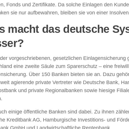
en, Fonds und Zertifikate. Da solche Einlagen den Kund
ken sie nur aufbewahren, bleiben sie von einer Insolven
s macht das deutsche Sy
sser?
der vorgeschriebenen, gesetzlichen Einlagensicherung gi
land eine zweite Säule zum Sparerschutz – eine freiwill
ensicherung. Über 150 Banken bieten sie an. Dazu gehör
weit agierende private Vertreter wie Deutsche Bank, Ha
stbank und private Regionalbanken sowie hiesige Filial
.
ch einige öffentliche Banken sind dabei. Zu ihnen zähl
he Kreditbank AG, Hamburgische Investitions- und Förd
ank GmbH und Landwirtschaftliche Rentenbank.