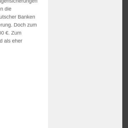
nlagensicherungen
n die
eutscher Banken
cherung. Doch zum
000 €. Zum
d als eher
ansea