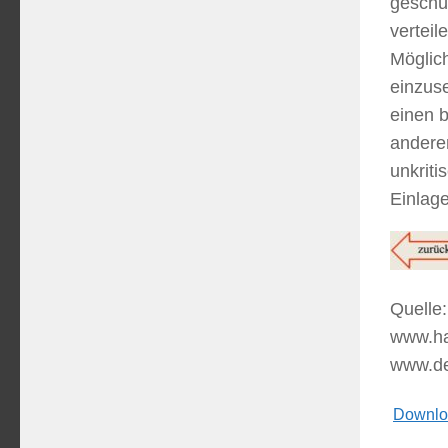
geschüt
verteil
Möglic
einzuse
einen 
andere
unkrit
Einlag
Quelle:
www.deu
Downloa