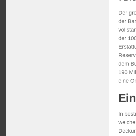
Der gro
der Ba
vollst
der 100
Erstatt
Reserv
dem Bu
190 Mil
eine O
Ein
In bes
welchen
Deckun