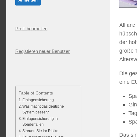
Allianz
Profil bearbeiten
hübsch
der ho
große 
Registieren neuer Benutzer
Altersv
Die ges
eine E
Table of Contents
Sp
Einlagensicherung
Gir
Was macht das deutsche
System besser?
Tag
Einlagensicherung in
Spa
Sonderfällen
Streuen Sie Ihr Risiko
Das si