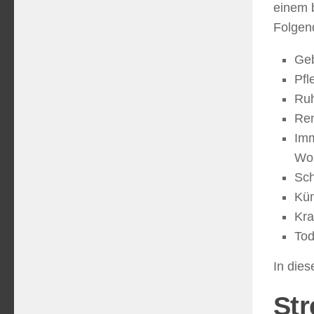
einem 
Folgen
Geb
Pfl
Ru
Ren
Imm
Wo
Sc
Kü
Kra
To
In die
Str