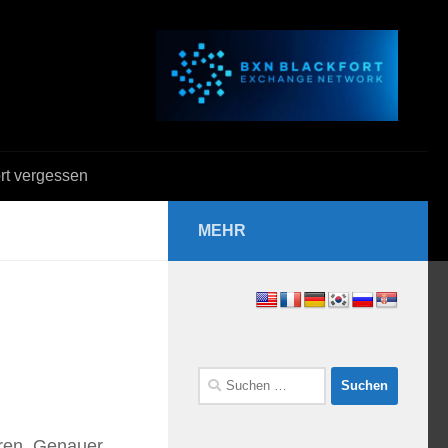
rt vergessen
MEHR
Suchen
nach:
eren. Genauer