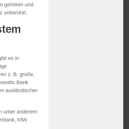
en gehören und
z unberührt.
stem
bt es in
ige
en z. B. große,
nseatic Bank
en ausländischer
en unter anderem
erbank, KfW