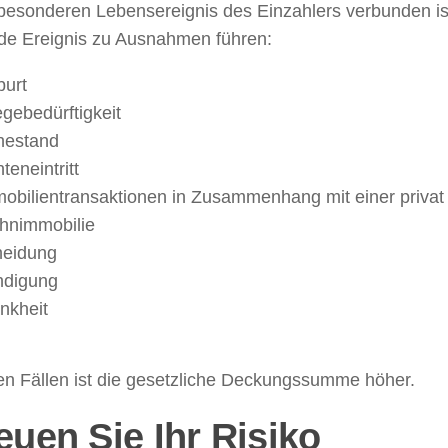
besonderen Lebensereignis des Einzahlers verbunden ist
de Ereignis zu Ausnahmen führen:
urt
egebedürftigkeit
hestand
teneintritt
obilientransaktionen in Zusammenhang mit einer privat
hnimmobilie
heidung
ndigung
nkheit
d
sen Fällen ist die gesetzliche Deckungssumme höher.
euen Sie Ihr Risiko