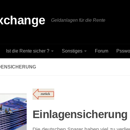
Exchange
Geldanlagen für die Rente
Ist die Rente sicher ?
Sonstiges
Forum
Psswo
DENSICHERUNG
Einlagensicherung
Die deutschen Sparer haben viel zu verli